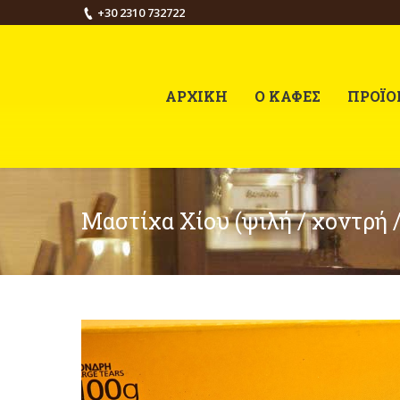
+30 2310 732722
ΑΡΧΙΚΗ
Ο ΚΑΦΕΣ
ΠΡΟΪΟ
Μαστίχα Χίου (ψιλή / χοντρή 