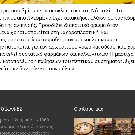
τρα, που βρίσκονται αποκλειστικά στη Νότια Χίο. Το
τητα με αποτέλεσμα να έχει κατακτήσει ολόκληρο τον κόσμ
δα της αναπνοής. Προσδίδει διακριτικό άρωμα όταν
αμένα χρησιμοποιείται στη ζαχαροπλαστική, και
ια, μπισκότα, λουκουμάδες, παγωτά και λουκούμια.
ν ποτοποιία, για τον αρωματισμό λικέρ και ούζου, και, χά
 αποτελεί συστατικό φαρμάκων και καλλυντικών. Η μαστίχα
ην καταπολέμηση παθήσεων του πεπτικού συστήματος, έχει
γεία των δοντιών και των ούλων.
Ο ΚΑΦΕΣ
Ο χώρος μας
μισό αιώνα, από το 1960,
ύουμε» εκλεκτούς κόκκους
ποιοτικότερες φυτείες της