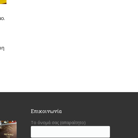
ο.
ρη
Επικοινωνία
Το όνομά σας (απαραίτητο)